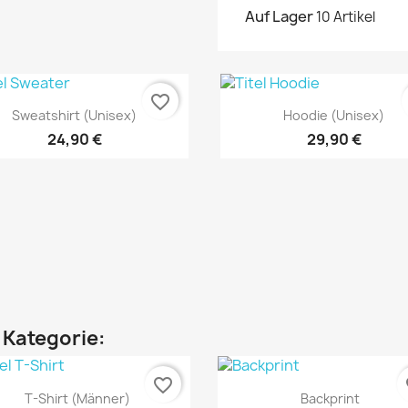
Auf Lager
10 Artikel
favorite_border
Vorschau
Vorschau


Sweatshirt (unisex)
Hoodie (unisex)
+1
24,90 €
29,90 €
n Kategorie:
favorite_border
fa
Vorschau
Vorschau


T-Shirt (Männer)
Backprint