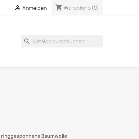
shopping_cart

Warenkorb
(0)
Anmelden
search
e ringgesponnene Baumwolle