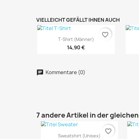
VIELLEICHT GEFÄLLT IHNEN AUCH
favorite_border
Vorschau

T-Shirt (Männer)
+1
14,90 €
Kommentare (0)
7 andere Artikel in der gleiche
favorite_border
Vorschau

Sweatshirt (unisex)