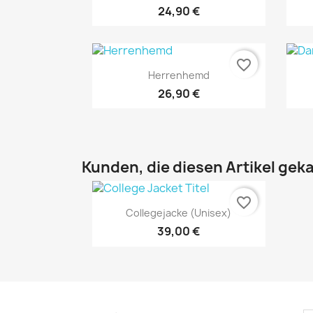
+1
24,90 €
favorite_border
Vorschau

Herrenhemd
26,90 €
Kunden, die diesen Artikel geka
favorite_border
Vorschau

Collegejacke (Unisex)
39,00 €