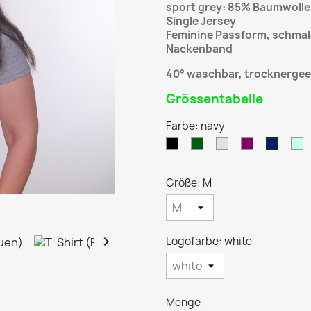
sport grey: 85% Baumwolle
Single Jersey
Feminine Passform, schmale
Nackenband
40° waschbar, trocknergee
Grössentabelle
Farbe: navy
black
bottle
sport
burgundy
m
navy
green
grey
Größe: M

Logofarbe: white
Menge