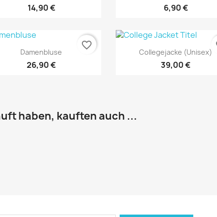
+1
14,90 €
6,90 €
favorite_border
fa
Vorschau
Vorschau


Damenbluse
Collegejacke (Unisex)
26,90 €
39,00 €
uft haben, kauften auch ...