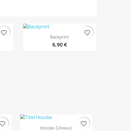
favorite_border
favorite_border
Vorschau

Backprint
6,90 €
vorite_border
favorite_border
Vorschau

Hoodie (unisex)