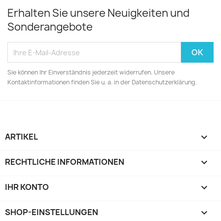
Erhalten Sie unsere Neuigkeiten und
Sonderangebote
Sie können Ihr Einverständnis jederzeit widerrufen. Unsere
Kontaktinformationen finden Sie u. a. in der Datenschutzerklärung.
ARTIKEL

RECHTLICHE INFORMATIONEN

IHR KONTO

SHOP-EINSTELLUNGEN
keyboard_arrow_down